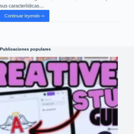
sus características…
Continuar leyendo
Proton
VPN
Protección
y
Privacidad
Publicaciones populares
para
Navegar
Sin
Límites