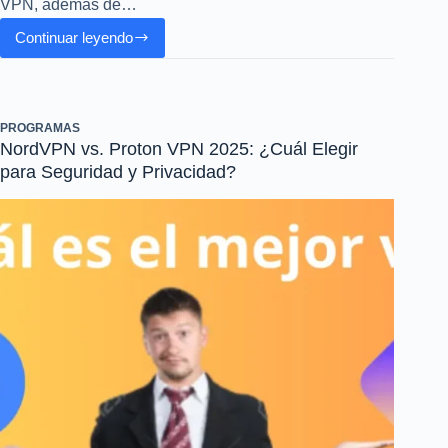
VPN, además de…
Continuar leyendo
Mejor
VPN
2025:
Comparativa
PROGRAMAS
y
NordVPN vs. Proton VPN 2025: ¿Cuál Elegir
Elección
para Seguridad y Privacidad?
Ideal
para
este
Año