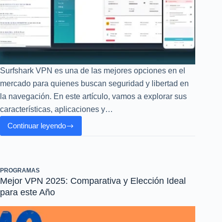
Surfshark VPN es una de las mejores opciones en el
mercado para quienes buscan seguridad y libertad en
la navegación. En este artículo, vamos a explorar sus
características, aplicaciones y…
Continuar leyendo
Surfshark
VPN
2025:
Opinión
PROGRAMAS
Profesional
Mejor VPN 2025: Comparativa y Elección Ideal
y
para este Año
Tutorial
Paso