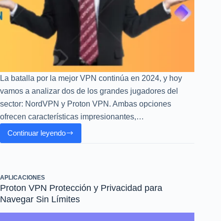
La batalla por la mejor VPN continúa en 2024, y hoy
vamos a analizar dos de los grandes jugadores del
sector: NordVPN y Proton VPN. Ambas opciones
ofrecen características impresionantes,…
Continuar leyendo
NordVPN
vs.
Proton
VPN
APLICACIONES
2025:
Proton VPN Protección y Privacidad para
¿Cuál
Navegar Sin Límites
Elegir
para