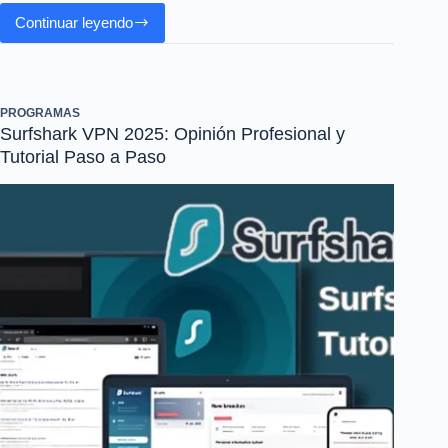
Continuar leyendo
Gamma
IA:
La
Revolución
PROGRAMAS
en
Surfshark VPN 2025: Opinión Profesional y
Presentaciones
Tutorial Paso a Paso
con
Inteligencia
Artificial